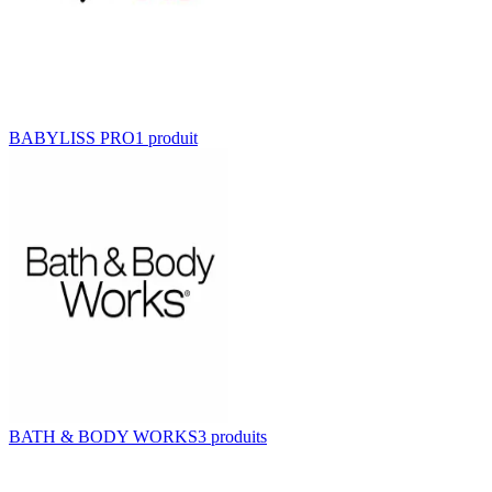
BABYLISS PRO
1
produit
BATH & BODY WORKS
3
produit
s