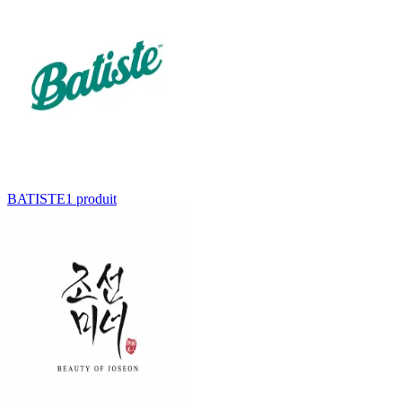
BATISTE
1
produit