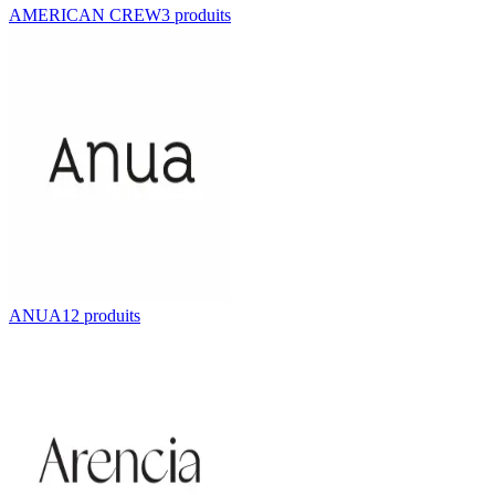
AMERICAN CREW
3
produit
s
ANUA
12
produit
s