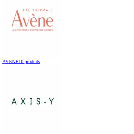
AVENE
10
produit
s