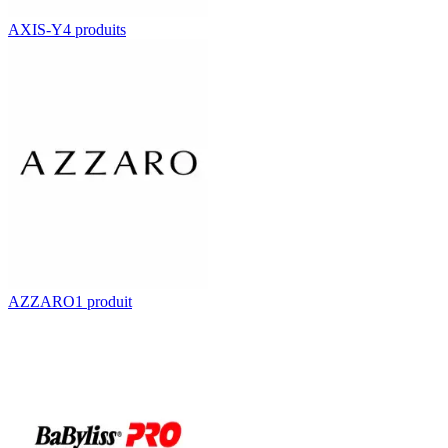
AXIS-Y
4
produit
s
AZZARO
1
produit