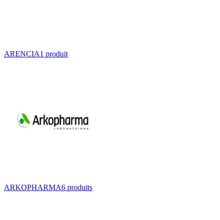
ARENCIA
1
produit
ARKOPHARMA
6
produit
s