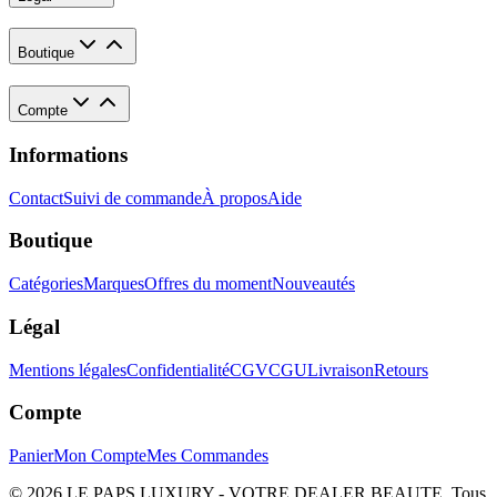
Boutique
Compte
Informations
Contact
Suivi de commande
À propos
Aide
Boutique
Catégories
Marques
Offres du moment
Nouveautés
Légal
Mentions légales
Confidentialité
CGV
CGU
Livraison
Retours
Compte
Panier
Mon Compte
Mes Commandes
©
2026
LE PAPS LUXURY - VOTRE DEALER BEAUTE
. Tous